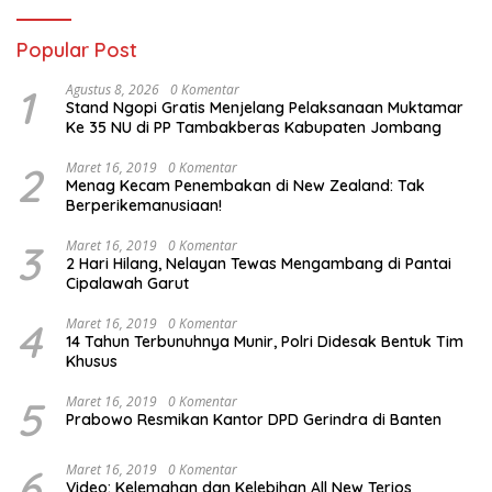
Popular Post
1
Agustus 8, 2026
0 Komentar
Stand Ngopi Gratis Menjelang Pelaksanaan Muktamar
Ke 35 NU di PP Tambakberas Kabupaten Jombang
2
Maret 16, 2019
0 Komentar
Menag Kecam Penembakan di New Zealand: Tak
Berperikemanusiaan!
3
Maret 16, 2019
0 Komentar
2 Hari Hilang, Nelayan Tewas Mengambang di Pantai
Cipalawah Garut
4
Maret 16, 2019
0 Komentar
14 Tahun Terbunuhnya Munir, Polri Didesak Bentuk Tim
Khusus
5
Maret 16, 2019
0 Komentar
Prabowo Resmikan Kantor DPD Gerindra di Banten
6
Maret 16, 2019
0 Komentar
Video: Kelemahan dan Kelebihan All New Terios