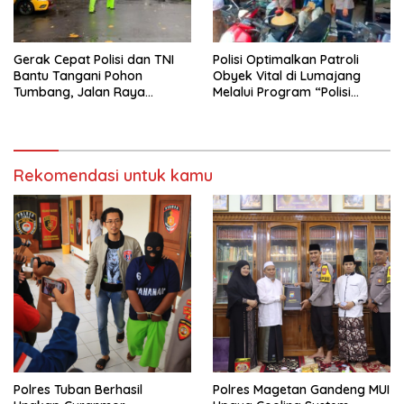
Gerak Cepat Polisi dan TNI
Polisi Optimalkan Patroli
Bantu Tangani Pohon
Obyek Vital di Lumajang
Tumbang, Jalan Raya
Melalui Program “Polisi
Gondang Tulungagung
Ketok”
Kembali Normal
Rekomendasi untuk kamu
Polres Tuban Berhasil
Polres Magetan Gandeng MUI