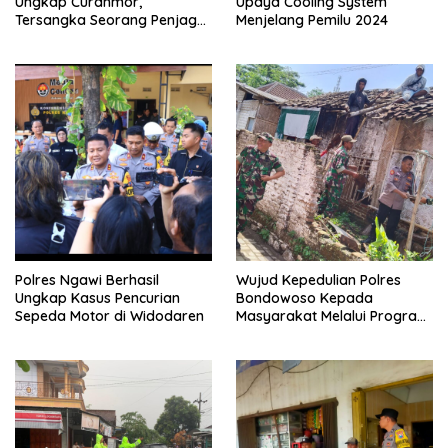
Ungkap Curanmor,
Upaya Cooling System
Tersangka Seorang Penjaga
Menjelang Pemilu 2024
Malam Diamankan
Polres Ngawi Berhasil
Wujud Kepedulian Polres
Ungkap Kasus Pencurian
Bondowoso Kepada
Sepeda Motor di Widodaren
Masyarakat Melalui Program
Rutilahu