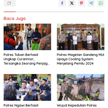
Baca Juga
Polres Tuban Berhasil
Polres Magetan Gandeng MUI
Ungkap Curanmor,
Upaya Cooling System
Tersangka Seorang Penjaga
Menjelang Pemilu 2024
Malam Diamankan
Polres Ngawi Berhasil
Wujud Kepedulian Polres