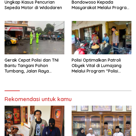
Ungkap Kasus Pencurian
Bondowoso Kepada
Sepeda Motor di Widodaren
Masyarakat Melalui Program
Rutilahu
Gerak Cepat Polisi dan TNI
Polisi Optimalkan Patroli
Bantu Tangani Pohon
Obyek Vital di Lumajang
Tumbang, Jalan Raya
Melalui Program “Polisi
Gondang Tulungagung
Ketok”
Kembali Normal
Rekomendasi untuk kamu