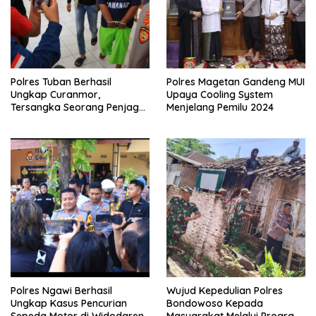
Polres Tuban Berhasil
Polres Magetan Gandeng MUI
Ungkap Curanmor,
Upaya Cooling System
Tersangka Seorang Penjaga
Menjelang Pemilu 2024
Malam Diamankan
Polres Ngawi Berhasil
Wujud Kepedulian Polres
Ungkap Kasus Pencurian
Bondowoso Kepada
Sepeda Motor di Widodaren
Masyarakat Melalui Program