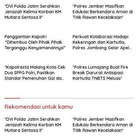
*DVI Polda Jatim Serahkan
*Polres Jember Masifkan
Jenazah Kelima Korban KM
Edukasi Berkendara Aman di
Mutiara Sentosa II*
Titik Rawan Kecelakaan*
Penggantian Kapolri
Perkuat Kolaborasi Hadapi
“Dihembus Oleh Pihak Pihak
Kekeringan dan Karhutla,
Terganggu Kenyamanannya”
Polres Jombang Gelar Apel
Siaga Bencana
*Kapolresta Malang Kota Cek
*Polres Lumajang Buat Fire
Dua SPPG Polri, Pastikan
Break Darurat Antisipasi
Standar Pemenuhan Gizi dan
Karhutla TNBTS Meluas*
Pengelolaan Limbah Berjalan
Optimal*
Rekomendasi untuk kamu
*DVI Polda Jatim Serahkan
*Polres Jember Masifkan
Jenazah Kelima Korban KM
Edukasi Berkendara Aman di
Mutiara Sentosa II*
Titik Rawan Kecelakaan*