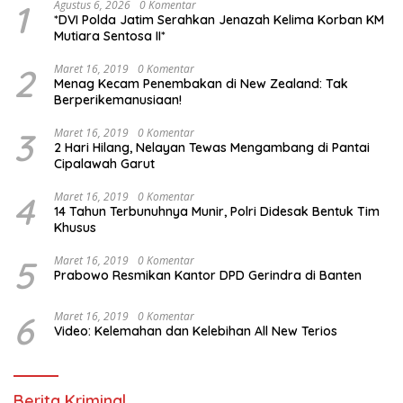
1
Agustus 6, 2026
0 Komentar
*DVI Polda Jatim Serahkan Jenazah Kelima Korban KM
Mutiara Sentosa II*
2
Maret 16, 2019
0 Komentar
Menag Kecam Penembakan di New Zealand: Tak
Berperikemanusiaan!
3
Maret 16, 2019
0 Komentar
2 Hari Hilang, Nelayan Tewas Mengambang di Pantai
Cipalawah Garut
4
Maret 16, 2019
0 Komentar
14 Tahun Terbunuhnya Munir, Polri Didesak Bentuk Tim
Khusus
5
Maret 16, 2019
0 Komentar
Prabowo Resmikan Kantor DPD Gerindra di Banten
6
Maret 16, 2019
0 Komentar
Video: Kelemahan dan Kelebihan All New Terios
Berita Kriminal