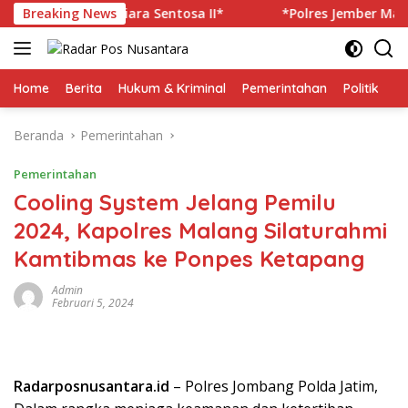
Langsung
rban KM Mutiara Sentosa II*
Breaking News
*Polres Jember Masifkan 
ke
konten
Home
Berita
Hukum & Kriminal
Pemerintahan
Politik
TN
Beranda
Pemerintahan
Pemerintahan
Cooling System Jelang Pemilu
2024, Kapolres Malang Silaturahmi
Kamtibmas ke Ponpes Ketapang
Admin
Februari 5, 2024
Radarposnusantara.id
– Polres Jombang Polda Jatim,