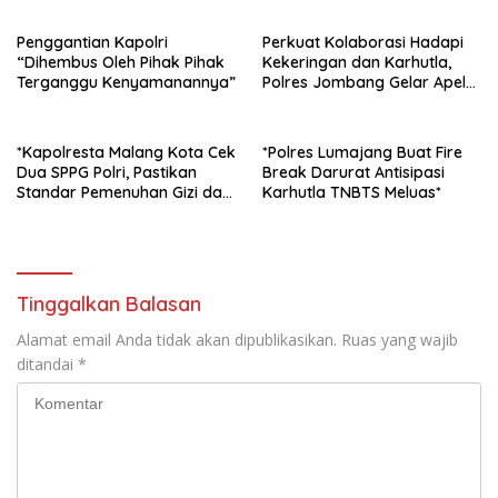
Penggantian Kapolri
Perkuat Kolaborasi Hadapi
“Dihembus Oleh Pihak Pihak
Kekeringan dan Karhutla,
Terganggu Kenyamanannya”
Polres Jombang Gelar Apel
Siaga Bencana
*Kapolresta Malang Kota Cek
*Polres Lumajang Buat Fire
Dua SPPG Polri, Pastikan
Break Darurat Antisipasi
Standar Pemenuhan Gizi dan
Karhutla TNBTS Meluas*
Pengelolaan Limbah Berjalan
Optimal*
Tinggalkan Balasan
Alamat email Anda tidak akan dipublikasikan.
Ruas yang wajib
ditandai
*