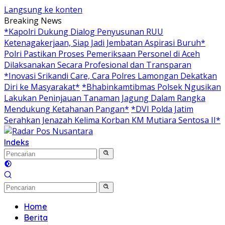
Langsung ke konten
Breaking News
*Kapolri Dukung Dialog Penyusunan RUU
Ketenagakerjaan, Siap Jadi Jembatan Aspirasi Buruh*
Polri Pastikan Proses Pemeriksaan Personel di Aceh
Dilaksanakan Secara Profesional dan Transparan
*Inovasi Srikandi Care, Cara Polres Lamongan Dekatkan
Diri ke Masyarakat*
*Bhabinkamtibmas Polsek Ngusikan
Lakukan Peninjauan Tanaman Jagung Dalam Rangka
Mendukung Ketahanan Pangan*
*DVI Polda Jatim
Serahkan Jenazah Kelima Korban KM Mutiara Sentosa II*
Indeks
Home
Berita