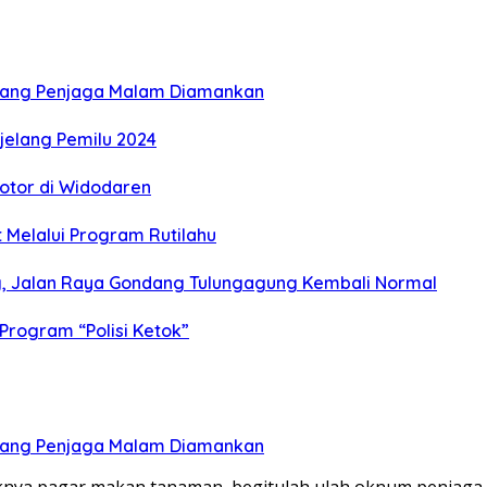
orang Penjaga Malam Diamankan
jelang Pemilu 2024
otor di Widodaren
Melalui Program Rutilahu
ng, Jalan Raya Gondang Tulungagung Kembali Normal
 Program “Polisi Ketok”
orang Penjaga Malam Diamankan
yaknya pagar makan tanaman, begitulah ulah oknum penjag