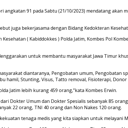
bri angkatan 91 pada Sabtu (21/10/2023) mendatang akan 
sebut juga bekerjasama dengan Bidang Kedokteran Kesehata
n Kesehatan ( Kabiddokkes ) Polda Jatim, Kombes Pol Kombe
iselenggarakan untuk membantu masyarakat Jawa Timur k
masyarakat diantaranya, Pengobatan umum, Pengobatan spesi
bu hamil, Stunting, Visus, Tatto removal, Fisioterapi, Donor
olda Jatim lebih kurang 459 orang,”kata Kombes Erwin.
i dari Dokter Umum dan Dokter Spesialis sebanyak 85 orang
banyak 22 orang, TNI 40 orang dan Non Nakes 120 orang.
kekuatan tenaga medis yang kita siapkan untuk melayani 