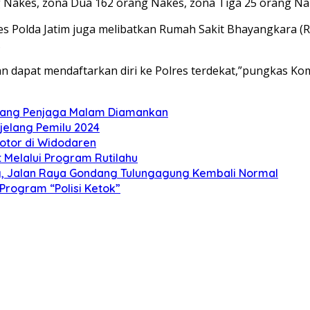
g Nakes, zona Dua 162 orang Nakes, zona Tiga 25 orang N
Polda Jatim juga melibatkan Rumah Sakit Bhayangkara (RSB
.
apat mendaftarkan diri ke Polres terdekat,”pungkas Komb
orang Penjaga Malam Diamankan
jelang Pemilu 2024
otor di Widodaren
Melalui Program Rutilahu
ng, Jalan Raya Gondang Tulungagung Kembali Normal
 Program “Polisi Ketok”