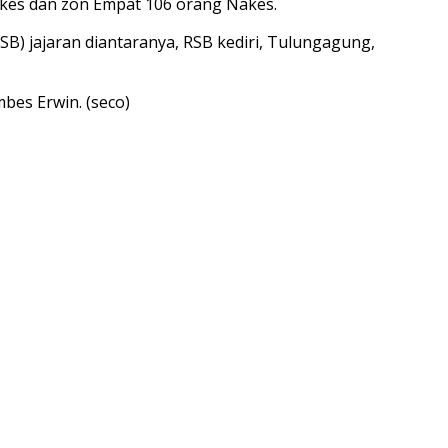
akes dan zon Empat 106 orang Nakes.
) jajaran diantaranya, RSB kediri, Tulungagung,
es Erwin. (seco)