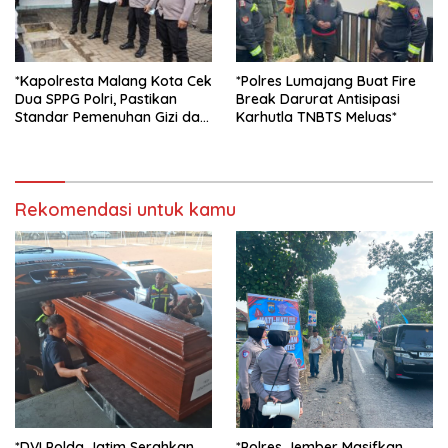
*Kapolresta Malang Kota Cek
*Polres Lumajang Buat Fire
Dua SPPG Polri, Pastikan
Break Darurat Antisipasi
Standar Pemenuhan Gizi dan
Karhutla TNBTS Meluas*
Pengelolaan Limbah Berjalan
Optimal*
Rekomendasi untuk kamu
*DVI Polda Jatim Serahkan
*Polres Jember Masifkan