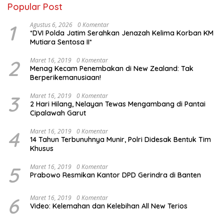
Popular Post
1
Agustus 6, 2026
0 Komentar
*DVI Polda Jatim Serahkan Jenazah Kelima Korban KM
Mutiara Sentosa II*
2
Maret 16, 2019
0 Komentar
Menag Kecam Penembakan di New Zealand: Tak
Berperikemanusiaan!
3
Maret 16, 2019
0 Komentar
2 Hari Hilang, Nelayan Tewas Mengambang di Pantai
Cipalawah Garut
4
Maret 16, 2019
0 Komentar
14 Tahun Terbunuhnya Munir, Polri Didesak Bentuk Tim
Khusus
5
Maret 16, 2019
0 Komentar
Prabowo Resmikan Kantor DPD Gerindra di Banten
6
Maret 16, 2019
0 Komentar
Video: Kelemahan dan Kelebihan All New Terios