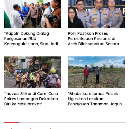
*Kapolri Dukung Dialog
Polri Pastikan Proses
Penyusunan RUU
Pemeriksaan Personel di
Ketenagakerjaan, Siap Jadi
Aceh Dilaksanakan Secara
Jembatan Aspirasi Buruh*
Profesional dan Transparan
*Inovasi Srikandi Care, Cara
*Bhabinkamtibmas Polsek
Polres Lamongan Dekatkan
Ngusikan Lakukan
Diri ke Masyarakat*
Peninjauan Tanaman Jagung
Dalam Rangka Mendukung
Ketahanan Pangan*