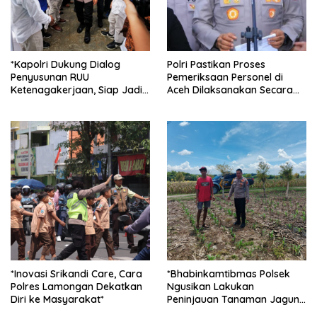
*Kapolri Dukung Dialog
Polri Pastikan Proses
Penyusunan RUU
Pemeriksaan Personel di
Ketenagakerjaan, Siap Jadi
Aceh Dilaksanakan Secara
Jembatan Aspirasi Buruh*
Profesional dan Transparan
*Inovasi Srikandi Care, Cara
*Bhabinkamtibmas Polsek
Polres Lamongan Dekatkan
Ngusikan Lakukan
Diri ke Masyarakat*
Peninjauan Tanaman Jagung
Dalam Rangka Mendukung