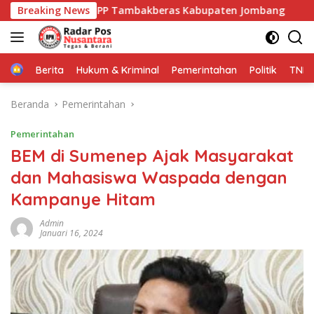
Langsung
NU di PP Tambakberas Kabupaten Jombang
Breaking News
*Muktamar X
ke
konten
Home
Berita
Hukum & Kriminal
Pemerintahan
Politik
TNI P
Beranda
Pemerintahan
Pemerintahan
BEM di Sumenep Ajak Masyarakat
dan Mahasiswa Waspada dengan
Kampanye Hitam
Admin
Januari 16, 2024