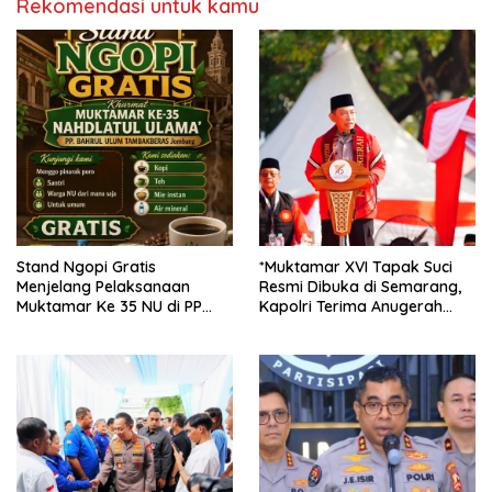
Rekomendasi untuk kamu
Stand Ngopi Gratis
*Muktamar XVI Tapak Suci
Menjelang Pelaksanaan
Resmi Dibuka di Semarang,
Muktamar Ke 35 NU di PP
Kapolri Terima Anugerah
Tambakberas Kabupaten
Anggota Kehormatan*
Jombang